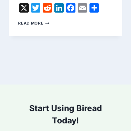
X
Twitter
Reddit
LinkedIn
Facebook
Email
Share
ベ
READ MORE
ン
ガ
ル
語
翻
訳：
専
門
家
に
よ
る
高
Start Using Biread
品
質
Today!
な
通