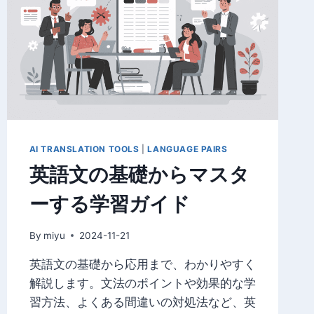
い
方
｜
日
常
会
話
で
役
立
AI TRANSLATION TOOLS
|
LANGUAGE PAIRS
つ
英語文の基礎からマスタ
表
現
ーする学習ガイド
集
By
miyu
2024-11-21
英語文の基礎から応用まで、わかりやすく
解説します。文法のポイントや効果的な学
習方法、よくある間違いの対処法など、英