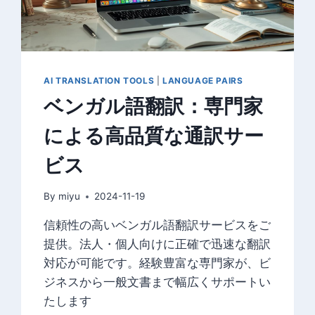
無
料
で
簡
単
AI TRANSLATION TOOLS
|
LANGUAGE PAIRS
に
ベンガル語翻訳：専門家
による高品質な通訳サー
ビス
By
miyu
2024-11-19
信頼性の高いベンガル語翻訳サービスをご
提供。法人・個人向けに正確で迅速な翻訳
対応が可能です。経験豊富な専門家が、ビ
ジネスから一般文書まで幅広くサポートい
たします