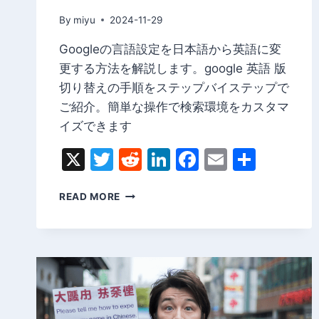
By
miyu
2024-11-29
Googleの言語設定を日本語から英語に変
更する方法を解説します。google 英語 版
切り替えの手順をステップバイステップで
ご紹介。簡単な操作で検索環境をカスタマ
イズできます
X
Twitter
Reddit
LinkedIn
Facebook
Email
Share
GOOGLE
READ MORE
を
英
語
版
に
切
り
替