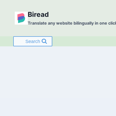
Skip
to
Biread
content
Translate any website bilingually in one clic
Search