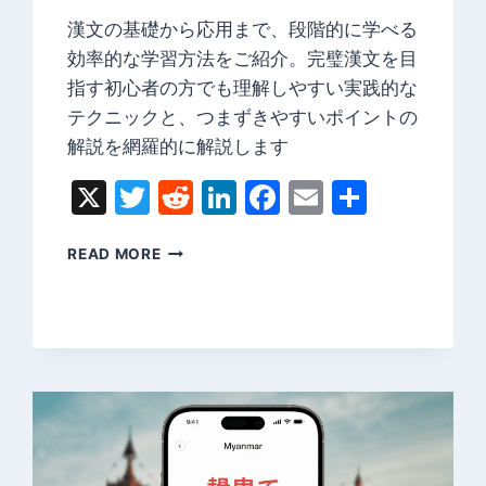
漢文の基礎から応用まで、段階的に学べる
効率的な学習方法をご紹介。完璧漢文を目
指す初心者の方でも理解しやすい実践的な
テクニックと、つまずきやすいポイントの
解説を網羅的に解説します
X
Twitter
Reddit
LinkedIn
Facebook
Email
Share
完
READ MORE
璧
漢
文：
初
心
者
で
も
習
得