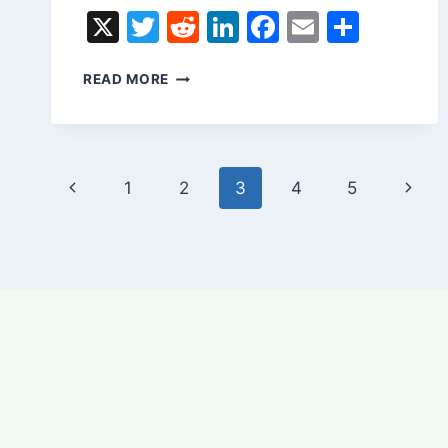
X
Twitter
Reddit
LinkedIn
Facebook
Email
Share
日
READ MORE
本
語
で
簡
Page
単
Previous
Next
1
2
3
4
5
に
navigation
す
Page
Page
る
こ
と
が
で
き
ま
す
初
心