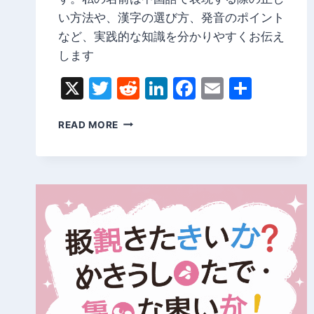
い方法や、漢字の選び方、発音のポイント
など、実践的な知識を分かりやすくお伝え
します
X
Twitter
Reddit
LinkedIn
Facebook
Email
Share
私
READ MORE
の
名
前
は
中
国
語
|
正
し
い
中
国