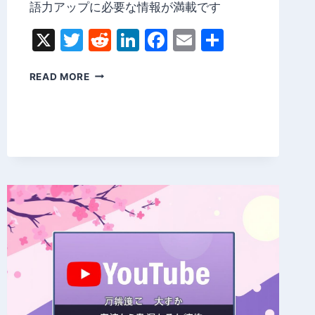
語力アップに必要な情報が満載です
X
Twitter
Reddit
LinkedIn
Facebook
Email
Share
英
READ MORE
語
文
の
基
礎
か
ら
マ
ス
タ
ー
す
る
学
習
ガ