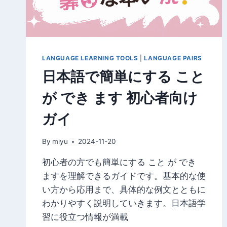
語
の
名
前
の
LANGUAGE LEARNING TOOLS
|
LANGUAGE PAIRS
付
日本語で簡単にする こと
け
方
が でき ます 初心者向け
ガイ
By
miyu
2024-11-20
初心者の方でも簡単にする こと が でき
ますを理解できるガイドです。基本的な使
い方から応用まで、具体的な例文とともに
わかりやすく説明していきます。日本語学
習に役立つ情報が満載