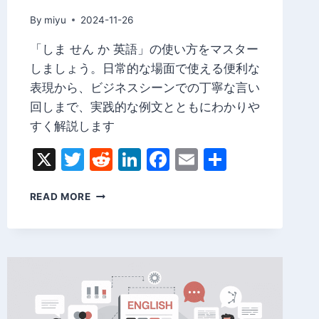
By
miyu
2024-11-26
「しま せん か 英語」の使い方をマスター
しましょう。日常的な場面で使える便利な
表現から、ビジネスシーンでの丁寧な言い
回しまで、実践的な例文とともにわかりや
すく解説します
X
Twitter
Reddit
LinkedIn
Facebook
Email
Share
し
READ MORE
ま
せ
ん
か
英
語
の
使