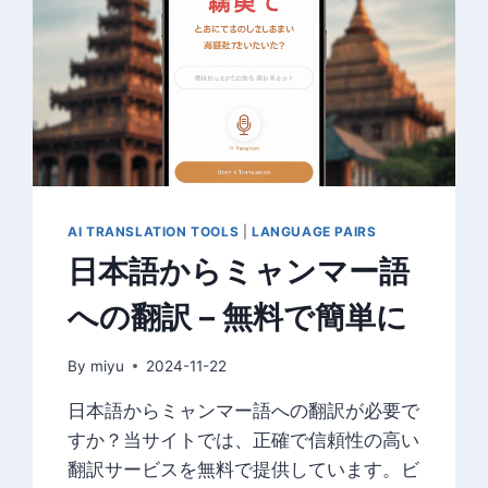
で
き
る
効
率
的
な
学
習
法
AI TRANSLATION TOOLS
|
LANGUAGE PAIRS
日本語からミャンマー語
への翻訳 – 無料で簡単に
By
miyu
2024-11-22
日本語からミャンマー語への翻訳が必要で
すか？当サイトでは、正確で信頼性の高い
翻訳サービスを無料で提供しています。ビ