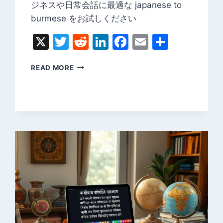
ジネスや日常会話に最適な japanese to
burmese をお試しください
X
Twitter
Reddit
LinkedIn
Facebook
Email
Share
日
READ MORE
本
語
か
ら
ミ
ャ
ン
マ
ー
語
へ
の
翻
訳
–