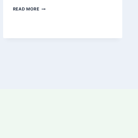
YOUTUBE
READ MORE
日
本
語
字
幕
を
追
加
す
る
簡
単
な
方
法