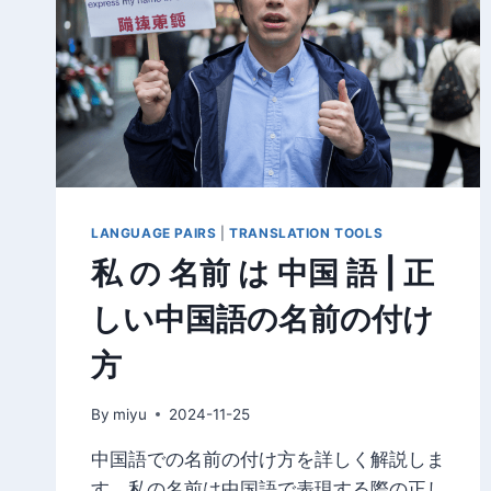
え
る
簡
単
な
方
法
｜
検
索
LANGUAGE PAIRS
|
TRANSLATION TOOLS
設
私 の 名前 は 中国 語 | 正
定
ガ
しい中国語の名前の付け
イ
ド
方
By
miyu
2024-11-25
中国語での名前の付け方を詳しく解説しま
す。私の名前は中国語で表現する際の正し