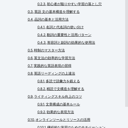
初心者が陥りやすい学習の落とし穴
英語 文の基本構造を理解する
品詞の基本と活用方法
名詞と代名詞の使い分け
動詞の重要性と活用パターン
形容詞と副詞の効果的な使用法
時制のマスター方法
英文法の効率的な学習方法
実践的な英語表現の習得
英語リーディングの上達法
多読で語彙力を鍛える
精読で文構造を理解する
ライティングスキル向上のコツ
文章構成の基本ルール
効果的な表現方法
オンラインツールとリソースの活用
継続的な学習のためのモチベーション