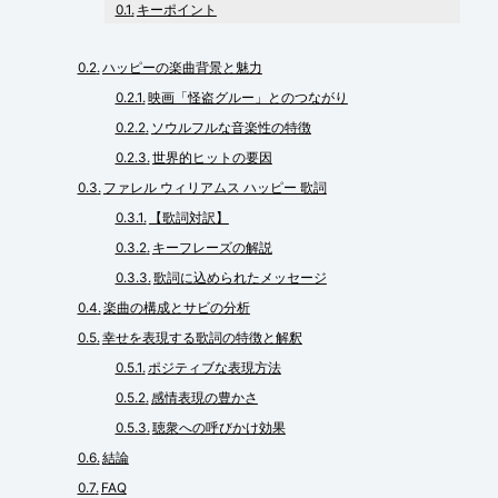
キーポイント
ハッピーの楽曲背景と魅力
映画「怪盗グルー」とのつながり
ソウルフルな音楽性の特徴
世界的ヒットの要因
ファレル ウィリアムス ハッピー 歌詞
【歌詞対訳】
キーフレーズの解説
歌詞に込められたメッセージ
楽曲の構成とサビの分析
幸せを表現する歌詞の特徴と解釈
ポジティブな表現方法
感情表現の豊かさ
聴衆への呼びかけ効果
結論
FAQ