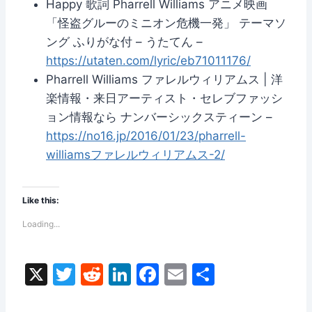
Happy 歌詞 Pharrell Williams アニメ映画
「怪盗グルーのミニオン危機一発」 テーマソ
ング ふりがな付 – うたてん –
https://utaten.com/lyric/eb71011176/
Pharrell Williams ファレルウィリアムス | 洋
楽情報・来日アーティスト・セレブファッシ
ョン情報なら ナンバーシックスティーン –
https://no16.jp/2016/01/23/pharrell-
williamsファレルウィリアムス-2/
Like this:
Loading...
X
T
R
Li
F
E
S
w
e
n
a
m
h