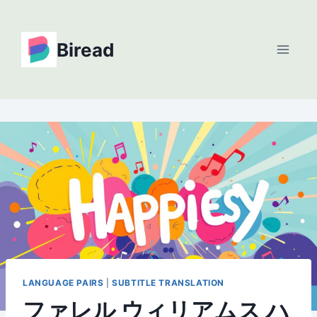
Skip
to
Biread
content
LANGUAGE PAIRS
|
SUBTITLE TRANSLATION
ファレル ウィリアムス ハ