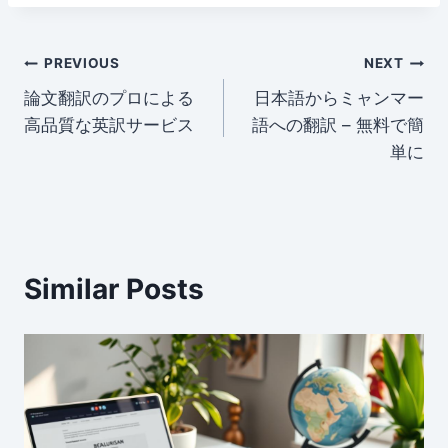
itt
d
k
c
ai
ar
er
di
e
e
l
e
Post
t
dI
b
PREVIOUS
NEXT
n
o
論文翻訳のプロによる
日本語からミャンマー
navigation
高品質な英訳サービス
語への翻訳 – 無料で簡
o
単に
k
Similar Posts