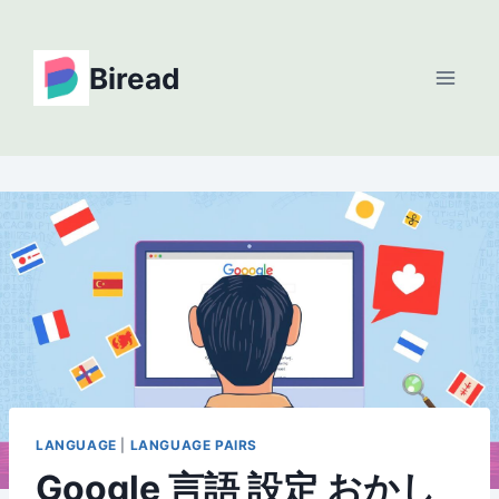
Skip
to
Biread
content
LANGUAGE
|
LANGUAGE PAIRS
Google 言語 設定 おかし