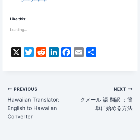
Like this:
Loading...
X
T
R
Li
F
E
S
w
e
n
a
m
h
itt
d
k
c
ai
ar
er
di
e
e
l
e
Post
t
dI
b
PREVIOUS
NEXT
n
o
Hawaiian Translator:
クメール 語 翻訳 ：簡
navigation
English to Hawaiian
単に始める方法
o
Converter
k