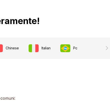
beramente!
Chinese
Italian
Portuguese
o comuni: