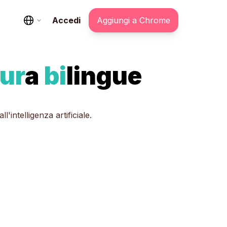
Accedi
Aggiungi a Chrome
tur
a
bi
lingue
'intelligenza artificiale.