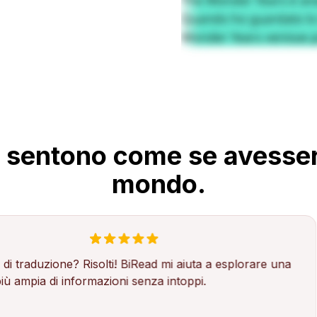
 si sentono come se avess
mondo.
ione? Risolti! BiRead mi aiuta a esplorare una
Ho 
 informazioni senza intoppi.
mig