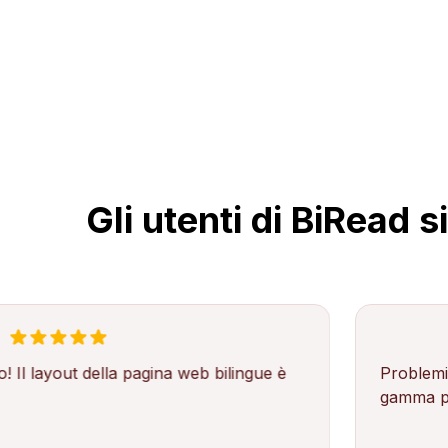
Gli utenti di BiRead
out della pagina web bilingue è
Problemi di traduz
gamma più ampia di