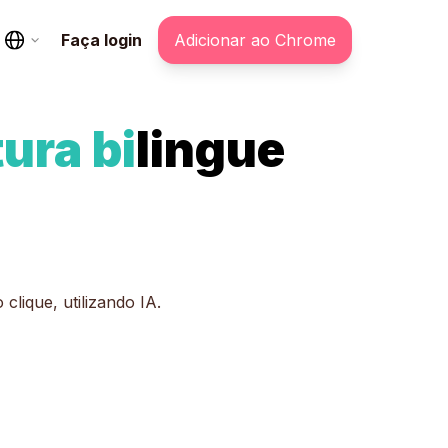
Faça login
Adicionar ao Chrome
tura
bi
lingue
lique, utilizando IA.