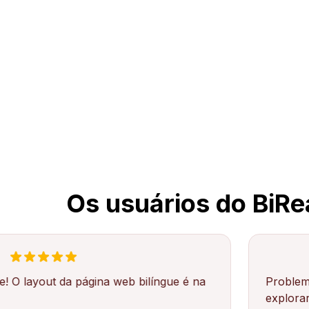
Os usuários do BiR
t da página web bilíngue é na
Problemas com tr
explorar uma gam