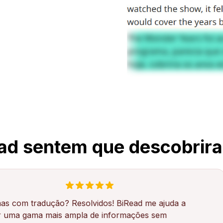
ead sentem que descobrir
adução? Resolvidos! BiRead me ajuda a
Já
a mais ampla de informações sem
me