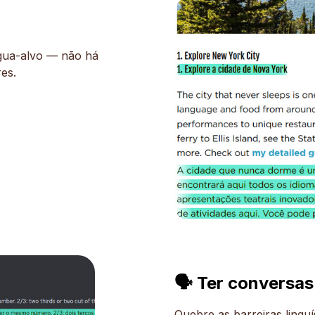
ngua-alvo — não há
res.
🗣 Ter conversas
Quebre as barreiras lingu