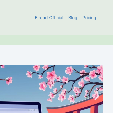
Biread Official
Blog
Pricing