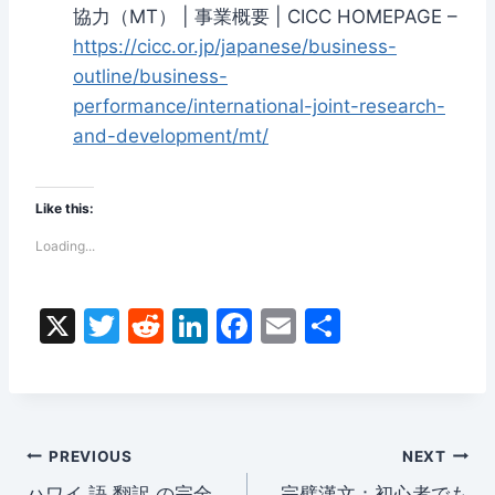
協力（MT） | 事業概要 | CICC HOMEPAGE –
https://cicc.or.jp/japanese/business-
outline/business-
performance/international-joint-research-
and-development/mt/
Like this:
Loading...
X
T
R
Li
F
E
S
w
e
n
a
m
h
itt
d
k
c
ai
ar
er
di
e
e
l
e
Post
t
dI
b
PREVIOUS
NEXT
ハワイ 語 翻訳 の完全
完璧漢文：初心者でも