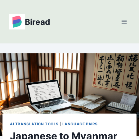
Skip
to
Biread
content
AI TRANSLATION TOOLS
|
LANGUAGE PAIRS
Japanese to Myanmar