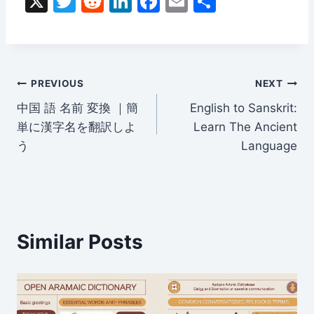
X
T
R
Li
F
E
S
w
e
n
a
m
h
itt
d
k
c
ai
ar
er
di
e
e
l
e
Post
t
dI
b
PREVIOUS
NEXT
n
o
中国 語 名前 変換 ｜簡
English to Sanskrit:
navigation
単に漢字名を翻訳しよ
Learn The Ancient
o
う
Language
k
Similar Posts