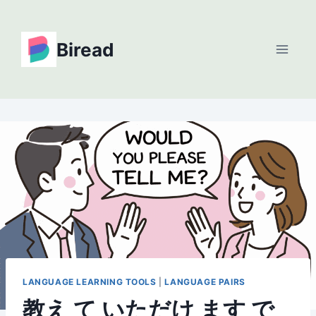
Skip
to
Biread
content
LANGUAGE LEARNING TOOLS
|
LANGUAGE PAIRS
教え て いただけ ます で