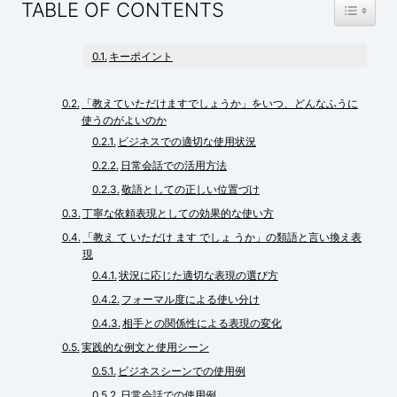
TOGGLE
TABLE OF CONTENTS
キーポイント
「教えていただけますでしょうか」をいつ、どんなふうに
使うのがよいのか
ビジネスでの適切な使用状況
日常会話での活用方法
敬語としての正しい位置づけ
丁寧な依頼表現としての効果的な使い方
「教え て いただけ ます でしょ うか」の類語と言い換え表
現
状況に応じた適切な表現の選び方
フォーマル度による使い分け
相手との関係性による表現の変化
実践的な例文と使用シーン
ビジネスシーンでの使用例
日常会話での使用例